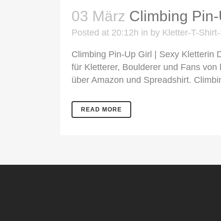
03 März
Climbing Pin-U
Posted at 20:12h
in
by
Kletter-T-Shir
Climbing Pin-Up Girl | Sexy Kletterin D
für Kletterer, Boulderer und Fans von 
über Amazon und Spreadshirt. Climbing 
READ MORE