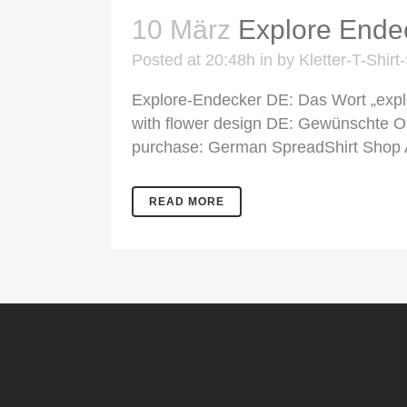
10 März
Explore Ende
Posted at 20:48h
in
by
Kletter-T-Shir
Explore-Endecker DE: Das Wort „explo
with flower design DE: Gewünschte Onl
purchase: German SpreadShirt Shop 
READ MORE