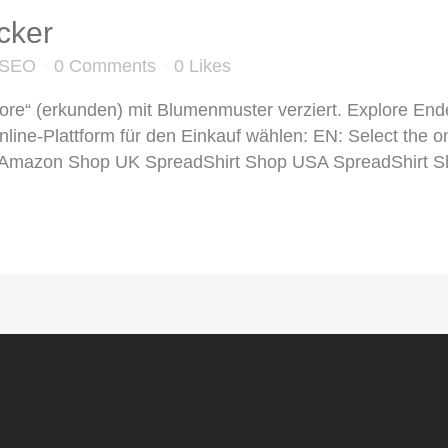
cker
t-SEO
0 Comments
0
Likes
re“ (erkunden) mit Blumenmuster verziert. Explore End
ine-Plattform für den Einkauf wählen: EN: Select the onl
Amazon Shop UK SpreadShirt Shop USA SpreadShirt Sh